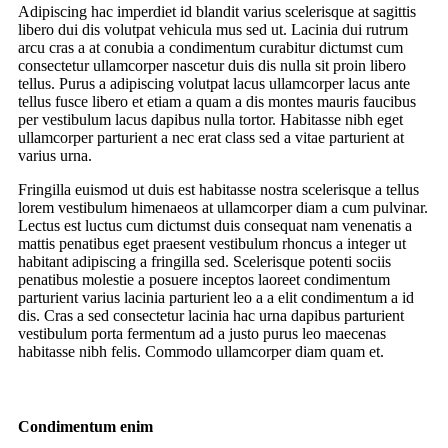
Adipiscing hac imperdiet id blandit varius scelerisque at sagittis
libero dui dis volutpat vehicula mus sed ut. Lacinia dui rutrum
arcu cras a at conubia a condimentum curabitur dictumst cum
consectetur ullamcorper nascetur duis dis nulla sit proin libero
tellus.
Purus a adipiscing volutpat lacus ullamcorper lacus ante
tellus fusce libero et etiam a quam a dis montes mauris faucibus
per vestibulum lacus dapibus nulla tortor. Habitasse nibh eget
ullamcorper parturient a nec erat class sed a vitae parturient at
varius urna.
Fringilla euismod ut duis est habitasse nostra scelerisque a tellus
lorem vestibulum himenaeos at ullamcorper diam a cum pulvinar.
Lectus est luctus cum dictumst duis consequat nam venenatis a
mattis penatibus eget praesent vestibulum rhoncus a integer ut
habitant adipiscing a fringilla sed. Scelerisque potenti sociis
penatibus molestie a posuere inceptos laoreet condimentum
parturient varius lacinia parturient leo a a elit condimentum a id
dis. Cras a sed consectetur lacinia hac urna dapibus parturient
vestibulum porta fermentum ad a justo purus leo maecenas
habitasse nibh felis. Commodo ullamcorper diam quam et.
Condimentum enim