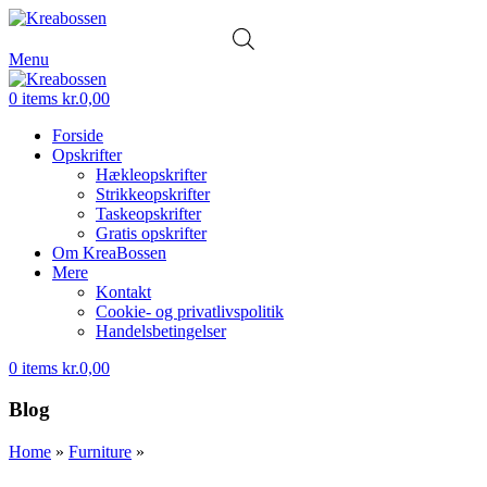
Menu
0
items
kr.
0,00
Forside
Opskrifter
Hækleopskrifter
Strikkeopskrifter
Taskeopskrifter
Gratis opskrifter
Om KreaBossen
Mere
Kontakt
Cookie- og privatlivspolitik
Handelsbetingelser
0
items
kr.
0,00
Blog
Home
»
Furniture
»