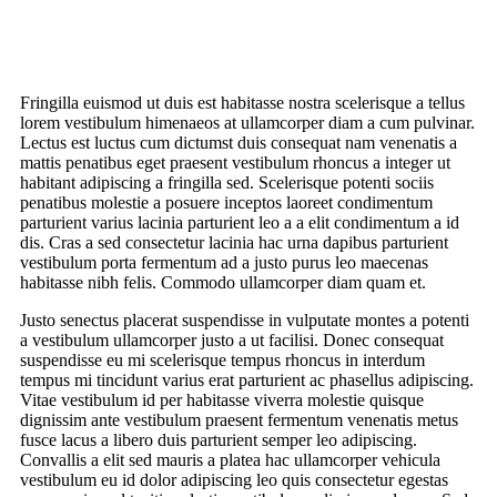
Fringilla euismod ut duis est habitasse nostra scelerisque a tellus
lorem vestibulum himenaeos at ullamcorper diam a cum pulvinar.
Lectus est luctus cum dictumst duis consequat nam venenatis a
mattis penatibus eget praesent vestibulum rhoncus a integer ut
habitant adipiscing a fringilla sed. Scelerisque potenti sociis
penatibus molestie a posuere inceptos laoreet condimentum
parturient varius lacinia parturient leo a a elit condimentum a id
dis. Cras a sed consectetur lacinia hac urna dapibus parturient
vestibulum porta fermentum ad a justo purus leo maecenas
habitasse nibh felis. Commodo ullamcorper diam quam et.
Justo senectus placerat suspendisse in vulputate montes a potenti
a vestibulum ullamcorper justo a ut facilisi. Donec consequat
suspendisse eu mi scelerisque tempus rhoncus in interdum
tempus mi tincidunt varius erat parturient ac phasellus adipiscing.
Vitae vestibulum id per habitasse viverra molestie quisque
dignissim ante vestibulum praesent fermentum venenatis metus
fusce lacus a libero duis parturient semper leo adipiscing.
Convallis a elit sed mauris a platea hac ullamcorper vehicula
vestibulum eu id dolor adipiscing leo quis consectetur egestas