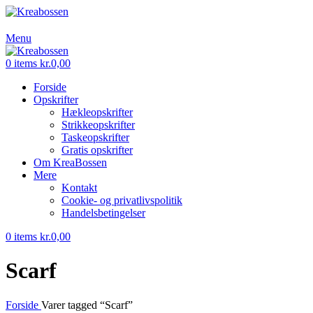
Menu
0
items
kr.
0,00
Forside
Opskrifter
Hækleopskrifter
Strikkeopskrifter
Taskeopskrifter
Gratis opskrifter
Om KreaBossen
Mere
Kontakt
Cookie- og privatlivspolitik
Handelsbetingelser
0
items
kr.
0,00
Scarf
Forside
Varer tagged “Scarf”