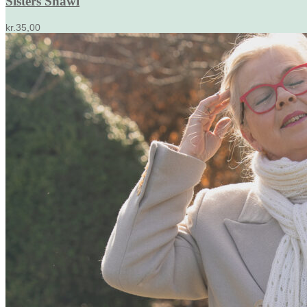
Sisters Shawl
kr.
35,00