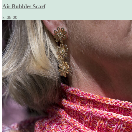
Air Bubbles Scarf
kr.
35,00