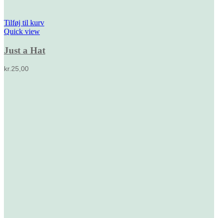
Tilføj til kurv
Quick view
Just a Hat
kr.
25,00