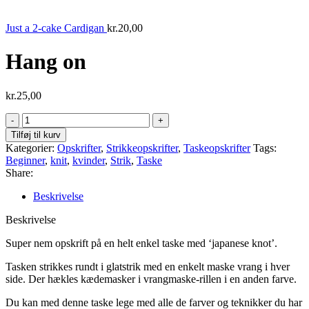
Just a 2-cake Cardigan
kr.
20,00
Hang on
kr.
25,00
Tilføj til kurv
Kategorier:
Opskrifter
,
Strikkeopskrifter
,
Taskeopskrifter
Tags:
Beginner
,
knit
,
kvinder
,
Strik
,
Taske
Share:
Beskrivelse
Beskrivelse
Super nem opskrift på en helt enkel taske med ‘japanese knot’.
Tasken strikkes rundt i glatstrik med en enkelt maske vrang i hver
side. Der hækles kædemasker i vrangmaske-rillen i en anden farve.
Du kan med denne taske lege med alle de farver og teknikker du har