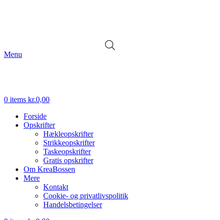
Menu
0
items
kr.
0,00
Forside
Opskrifter
Hækleopskrifter
Strikkeopskrifter
Taskeopskrifter
Gratis opskrifter
Om KreaBossen
Mere
Kontakt
Cookie- og privatlivspolitik
Handelsbetingelser